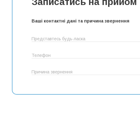
Записатись на прийом
Ваші контактнi данi та причина звернення
Представтесь будь-ласка
Телефон
Причина звернення