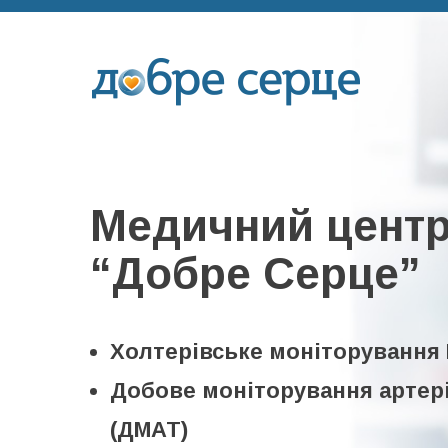
Медичний цент
“Добре Серце”
Холтерiвське монiторування ЕК
Добове моніторування артер
(ДМАТ)