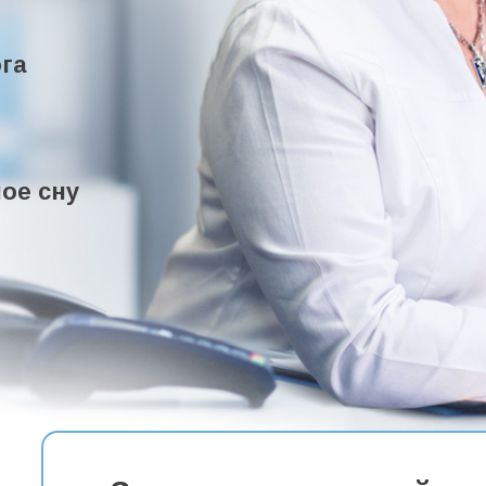
га
ое сну