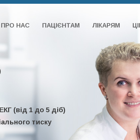
ПРО НАС
ПАЦІЄНТАМ
ЛІКАРЯМ
ЦІ
р
Г (вiд 1 до 5 дiб)
іального тиску