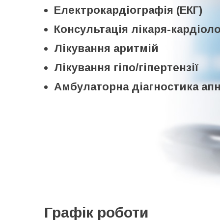
Електрокардіографія (ЕКГ)
Консультацiя лiкаря-кардiоло
Лiкування аритмiй
Лiкування гiпо/гiпертензiї
Амбулаторна діагностика апн
Графік роботи