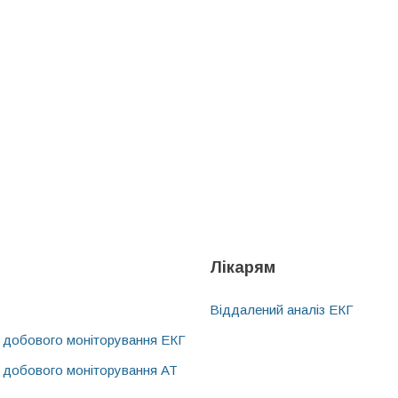
Лікарям
Віддалений аналіз ЕКГ
 добового моніторування ЕКГ
 добового моніторування АТ