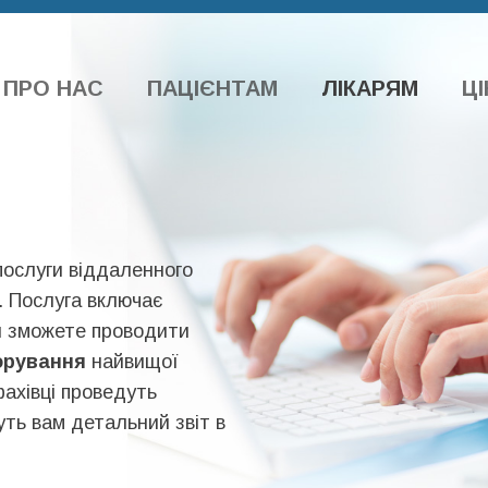
ПРО НАС
ПАЦІЄНТАМ
ЛІКАРЯМ
ЦІ
послуги віддаленного
. Послуга включає
и зможете проводити
орування
найвищої
фахівці проведуть
ть вам детальний звіт в