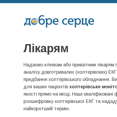
Лікарям
Надаємо клінікам або приватним лікарям 
аналізу довготривалих (холтерівских) ЕКГ
придбання холтерівського обладнання. В
для ваших пацієнтів
холтерівське моніт
якості прямо на місці
.
Наші кваліфіковані 
розшифровку холтерівської ЕКГ та нададу
найкоротший термін.