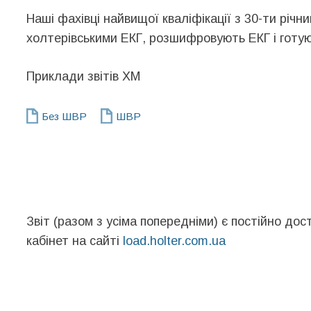
Наші фахівці найвищої кваліфікації з 30-ти річн
холтерівськими ЕКГ, розшифровують ЕКГ і готую
Приклади звітів ХМ
Без ШВР
ШВР
Звіт (разом з усіма попередніми) є постійно до
кабінет на сайті
load.holter.com.ua