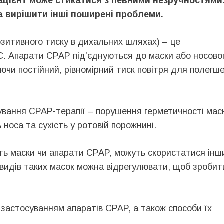
ацієнт може стикатися з певними незручностями
а вирішити інші поширені проблеми.
озитивного тиску в дихальних шляхах) – це
. Апарати CPAP під’єднуються до маски або носово
ючи постійний, рівномірний тиск повітря для полегш
вання CPAP-терапії – порушення герметичності мас
 носа та сухість у ротовій порожнині.
дять маски чи апарати CPAP, можуть скористатися ін
 видів таких масок можна відрегулювати, щоб зробит
застосуванням апаратів CPAP, а також способи їх