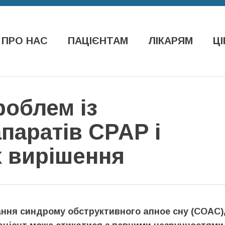
ПРО НАС
ПАЦІЄНТАМ
ЛІКАРЯМ
ЦІ
роблем із
паратів CPAP і
х вирішення
вання синдрому обструктивного апное сну (СОАС)