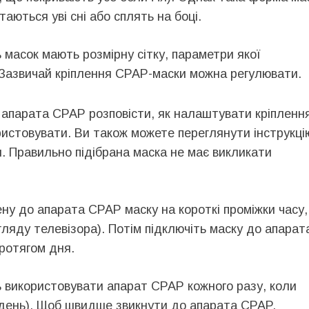
таються уві сні або сплять на боці.
 масок мають розмірну сітку, параметри якої
 Зазвичай кріплення CPAP-маски можна регулювати.
а апарата CPAP розповісти, як налаштувати кріпленн
ристовувати. Ви також можете переглянути інструкці
. Правильно підібрана маска не має викликати
чену до апарата CPAP маску на короткі проміжки часу,
гляду телевізора). Потім підключіть маску до апарат
протягом дня.
ть використовувати апарат CPAP кожного разу, коли
вдень). Щоб швидше звикнути до апарата CPAP,