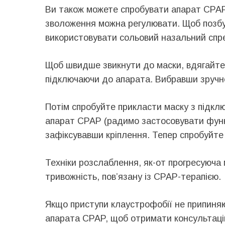
Ви також можете спробувати апарат CPAP з
зволоження можна регулювати. Щоб позбут
використовувати сольовий назальний спр
Щоб швидше звикнути до маски, вдягайте ї
підключаючи до апарата. Вибравши зручне
Потім спробуйте прикласти маску з підклю
апарат CPAP (радимо застосовувати функц
зафіксувавши кріплення. Тепер спробуйте
Техніки розслаблення, як-от прогресуюча
тривожність, пов’язану із CPAP-терапією.
Якщо приступи клаустрофобії не припиняю
апарата CPAP, щоб отримати консультацію