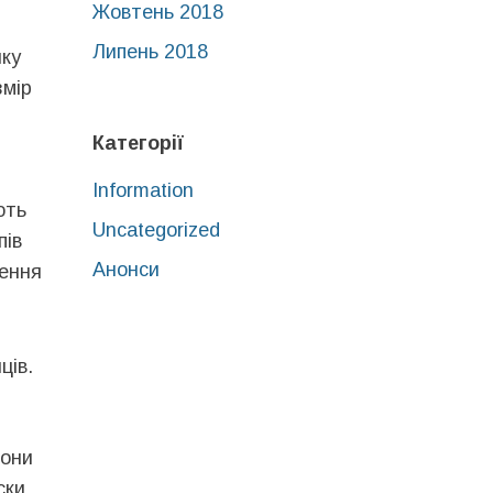
Жовтень 2018
Липень 2018
яку
змір
Категорії
Information
ють
Uncategorized
пів
Анонси
лення
ців.
вони
ски