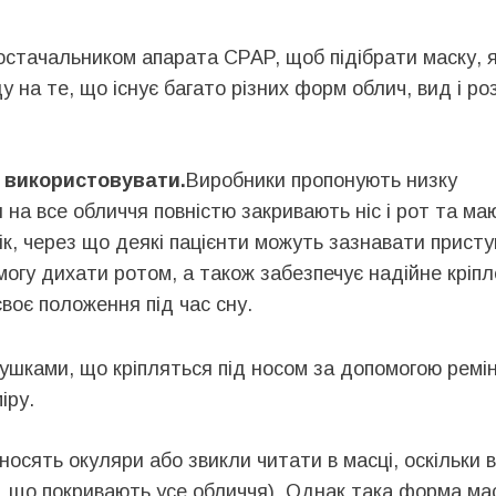
постачальником апарата CPAP, щоб підібрати маску, 
 на те, що існує багато різних форм облич, вид і ро
о використовувати.
Виробники пропонують низку
 на все обличчя повністю закривають ніс і рот та ма
ік, через що деякі пацієнти можуть зазнавати присту
могу дихати ротом, а також забезпечує надійне кріп
воє положення під час сну.
ушками, що кріпляться під носом за допомогою ремін
іру.
носять окуляри або звикли читати в масці, оскільки 
и, що покривають усе обличчя). Однак така форма ма