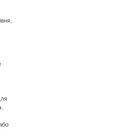
івня,
е
для
а.
 або