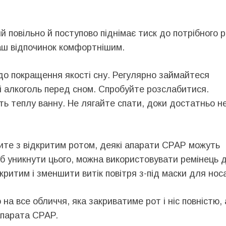
й повільно й поступово піднімає тиск до потрібного р
аш відпочинок комфортнішим.
до покращення якості сну. Регулярно займайтеся
і алкоголь перед сном. Спробуйте розслабитися.
ть теплу ванну. Не лягайте спати, доки достатньо н
пите з відкритим ротом, деякі апарати CPAP можуть
об уникнути цього, можна використовувати ремінець 
ритим і зменшити витік повітря з-під маски для нос
на все обличчя, яка закриватиме рот і ніс повністю,
 апарата CPAP.