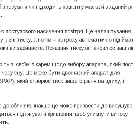
 зрозуміти чи підходить пацієнту маска й заданий р
.
ією поступового насичення повітря. Це налаштування
 рівні тиску, а потім – потроху автоматично підійма
оки ви засинаєте. Показник тиску встановлює ваш лі
ріть зі своїм лікарем щодо вибору апарата, який пос
о часу сну. Це може бути двофазний апарат для
PAP), який створює тиск вищого рівня на вдиху, і
 до обличчя, інакше це може призвести до висушув
иться підтягувати кріплення, щоб уникнути витоку
ить.