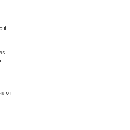
чі,
ає
о
як-от