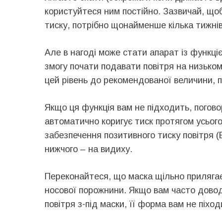
користуйтеся ним постійно. Зазвичай, щоб
тиску, потрібно щонайменше кілька тижнів
Але в нагоді може стати апарат із функц
змогу почати подавати повітря на низькому
цей рівень до рекомендованої величини, п
Якщо ця функція вам не підходить, погово
автоматично коригує тиск протягом усьог
забезпечення позитивного тиску повітря (B
нижчого – на видиху.
Переконайтеся, що маска щільно прилягає
носової порожнини. Якщо вам часто довод
повітря з-під маски, її форма вам не піход