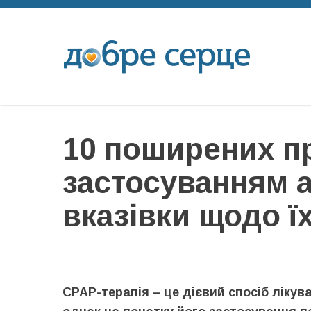
10 поширених п
застосуванням а
вказівки щодо ї
CPAP-терапія – це дієвий спосіб ліку