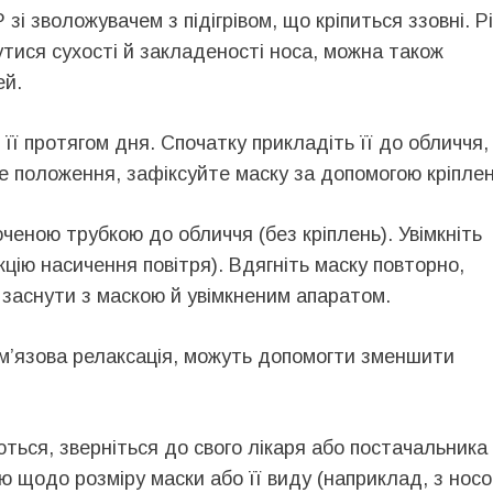
і зволожувачем з підігрівом, що кріпиться ззовні. Р
ися сухості й закладеності носа, можна також
ей.
ї протягом дня. Спочатку прикладіть її до обличчя,
 положення, зафіксуйте маску за допомогою кріплен
ченою трубкою до обличчя (без кріплень). Увімкніть
ію насичення повітря). Вдягніть маску повторно,
 заснути з маскою й увімкненим апаратом.
 м’язова релаксація, можуть допомогти зменшити
ться, зверніться до свого лікаря або постачальника
 щодо розміру маски або її виду (наприклад, з нос