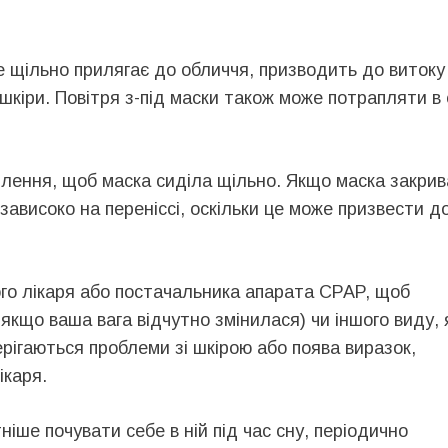
е щільно прилягає до обличчя, призводить до витоку
шкіри. Повітря з-під маски також може потрапляти в о
плення, щоб маска сиділа щільно. Якщо маска закрив
зависоко на переніссі, оскільки це може призвести д
го лікаря або постачальника апарата CPAP, щоб
 якщо ваша вага відчутно змінилася) чи іншого виду, 
рігаються проблеми зі шкірою або поява виразок,
ікаря.
іше почувати себе в ній під час сну, періодично