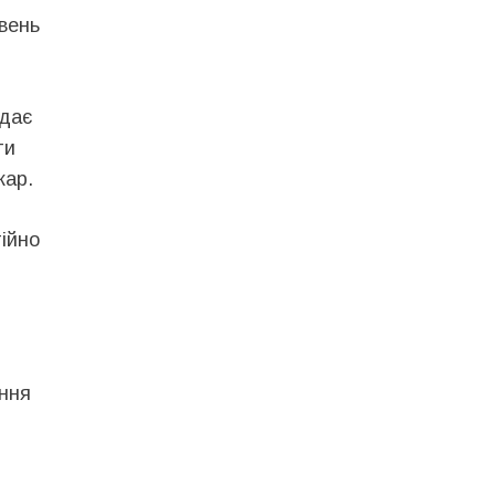
івень
 дає
ти
кар.
тійно
ання