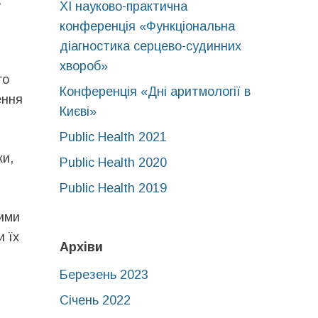
.
XІ науково-практична
конференція «Функціональна
діагностика серцево-судинних
хвороб»
го
Конференція «Дні аритмології в
ення
Києві»
Public Health 2021
ки,
Public Health 2020
Public Health 2019
шими
и їх
Архіви
Березень 2023
Січень 2022