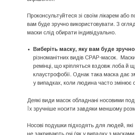
Проконсультуйтеся зі своїм лікарем або 
вам буде зручно використовувати. З огляду
маски слід обирати індивідуально.
Виберіть маску, яку вам буде зручн
різноманітних видів CPAP-масок. Маски
ремінці, що кріпляться вздовж лоба й щ
клаустрофобії. Однак така маска дає з
у випадках, коли людина часто змінює с
Деякі види масок обладнані носовими под
Їх зручніше носити завдяки меншому розм
Носові подушки підходять для людей, які 
не закривають очі (як у випадку з маскам