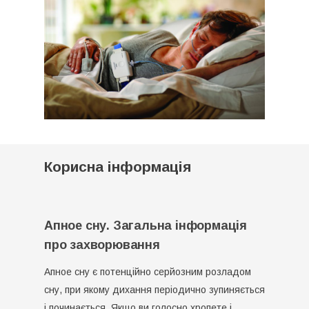
Корисна інформація
Апное сну. Загальна інформація
про захворювання
Апное сну є потенційно серйозним розладом
сну, при якому дихання періодично зупиняється
і починається. Якщо ви голосно хропете і